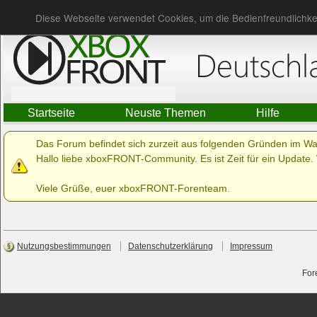
Du bist nicht angemeldet.
Anmelden
Diese Webseite verwendet Cookies, um die Bedienfreundlichke
Startseite
Neuste Themen
Hilfe
Das Forum befindet sich zurzeit aus folgenden Gründen im W
Hallo liebe xboxFRONT-Community. Es ist Zeit für ein Update. 
Viele Grüße, euer xboxFRONT-Forenteam.
Nutzungsbestimmungen
Datenschutzerklärung
Impressum
For