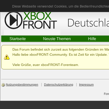
Du bist nicht angemeldet.
Anmelden
Diese Webseite verwendet Cookies, um die Bedienfreundlichke
Startseite
Neuste Themen
Hilfe
Das Forum befindet sich zurzeit aus folgenden Gründen im W
Hallo liebe xboxFRONT-Community. Es ist Zeit für ein Update. 
Viele Grüße, euer xboxFRONT-Forenteam.
Nutzungsbestimmungen
Datenschutzerklärung
Impressum
For