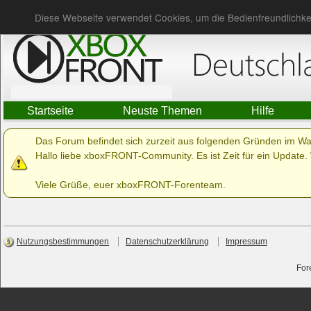
Du bist nicht angemeldet.
Anmelden
Diese Webseite verwendet Cookies, um die Bedienfreundlichke
Startseite
Neuste Themen
Hilfe
Das Forum befindet sich zurzeit aus folgenden Gründen im W
Hallo liebe xboxFRONT-Community. Es ist Zeit für ein Update. 
Viele Grüße, euer xboxFRONT-Forenteam.
Nutzungsbestimmungen
Datenschutzerklärung
Impressum
For