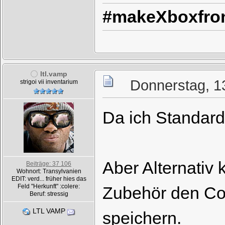
#makeXboxfron
ltl.vamp
Donnerstag, 1
strigoi vii inventarium
Da ich Standard
Aber Alternativ
Beiträge: 37 106
Wohnort: Transylvanien
EDIT: verd... früher hies das
Feld "Herkunft" :colere:
Zubehör den Cont
Beruf: stressig
LTL VAMP
speichern.