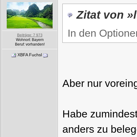
Zitat von »
In den Optione
Beiträge: 7 973
Wohnort: Bayern
Beruf: vorhanden!
XBFA Fuchsl
Aber nur vorein
Habe zumindest 
anders zu beleg