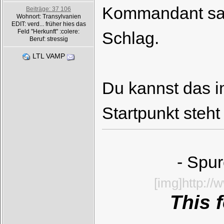
Kommandant sagt
Beiträge: 37 106
Wohnort: Transylvanien
EDIT: verd... früher hies das
Feld "Herkunft" :colere:
Schlag.
Beruf: stressig
LTL VAMP
Du kannst das 
Startpunkt steh
- Spur
[img]http:/
This 