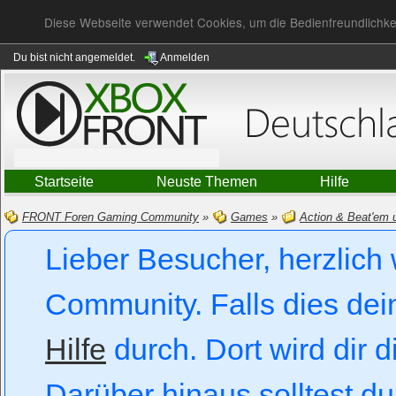
Diese Webseite verwendet Cookies, um die Bedienfreundlichke
Du bist nicht angemeldet.
Anmelden
Startseite
Neuste Themen
Hilfe
FRONT Foren Gaming Community
»
Games
»
Action & Beat'em 
Lieber Besucher, herzlic
Community. Falls dies dein 
Hilfe
durch. Dort wird dir d
Darüber hinaus solltest du