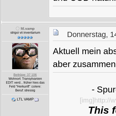
ltl.vamp
Donnerstag, 1
strigoi vii inventarium
Aktuell mein abs
aber zusammen, 
Beiträge: 37 106
Wohnort: Transylvanien
EDIT: verd... früher hies das
- Spur
Feld "Herkunft" :colere:
Beruf: stressig
[img]http:/
LTL VAMP
This 