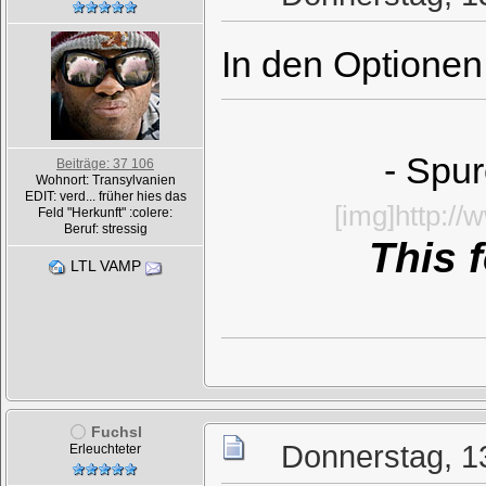
In den Optionen
- Spur
Beiträge: 37 106
Wohnort: Transylvanien
EDIT: verd... früher hies das
[img]http:/
Feld "Herkunft" :colere:
Beruf: stressig
This 
LTL VAMP
Fuchsl
Donnerstag, 1
Erleuchteter