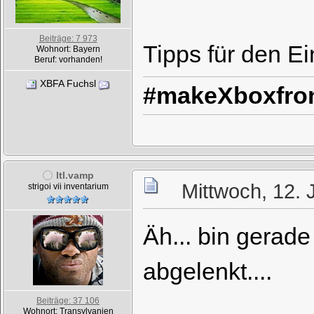
Beiträge: 7 973
Tipps für den Ei
Wohnort: Bayern
Beruf: vorhanden!
XBFA Fuchsl
#makeXboxfron
ltl.vamp
Mittwoch, 12. 
strigoi vii inventarium
Äh... bin gerad
abgelenkt....
Beiträge: 37 106
Wohnort: Transylvanien