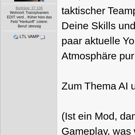
taktischer Team
Beiträge: 37 106
Wohnort: Transylvanien
EDIT: verd... früher hies das
Feld "Herkunft" :colere:
Deine Skills un
Beruf: stressig
LTL VAMP
paar aktuelle Yo
Atmosphäre pur
Zum Thema AI u
(Ist ein Mod, da
Gameplay, was w