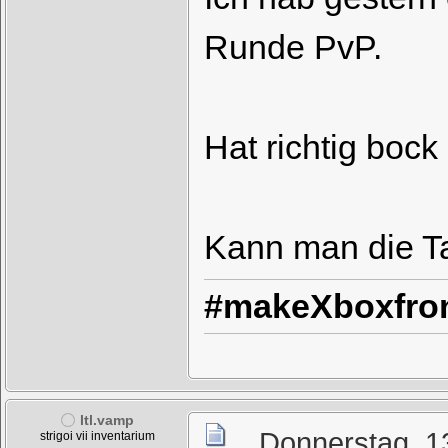
Runde PvP.
Hat richtig boc
Kann man die T
#makeXboxfron
ltl.vamp
Donnerstag, 1
strigoi vii inventarium