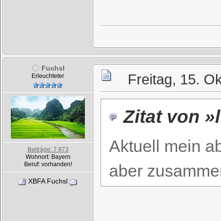
Fuchsl
Freitag, 15. O
Erleuchteter
Zitat von »
Aktuell mein ab
Beiträge: 7 973
Wohnort: Bayern
Beruf: vorhanden!
aber zusammen,
XBFA Fuchsl