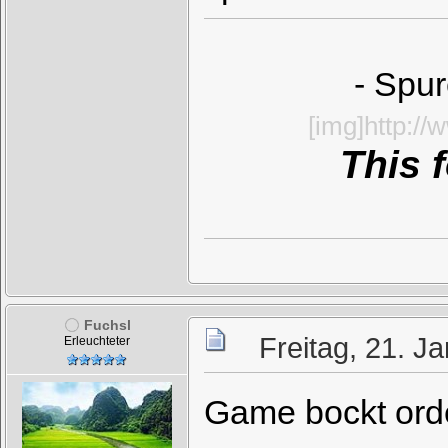
- Spur
[img]http:/
This 
Fuchsl
Freitag, 21. J
Erleuchteter
Game bockt orde