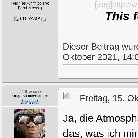
[img]http:/
Feld "Herkunft" :colere:
Beruf: stressig
This 
LTL VAMP
Dieser Beitrag wurd
Oktober 2021, 14:
ltl.vamp
Freitag, 15. O
strigoi vii inventarium
Ja, die Atmosphä
das, was ich mi