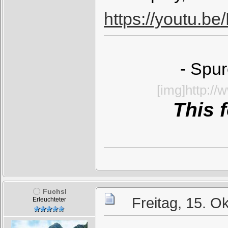
https://youtu.
- Spur
[img]http:/
This 
Fuchsl
Freitag, 15. O
Erleuchteter