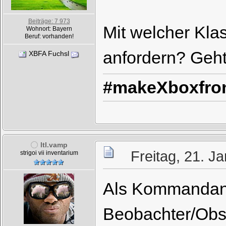
Beiträge: 7 973
Mit welcher Kl
Wohnort: Bayern
Beruf: vorhanden!
anfordern? Geht
XBFA Fuchsl
#makeXboxfron
ltl.vamp
Freitag, 21. J
strigoi vii inventarium
Als Kommandant.
Beobachter/Obse