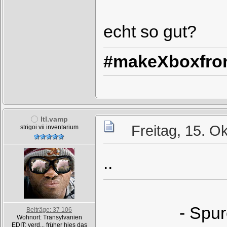
echt so gut?
#makeXboxfron
ltl.vamp
Freitag, 15. O
strigoi vii inventarium
..
- Spur
Beiträge: 37 106
Wohnort: Transylvanien
EDIT: verd... früher hies das