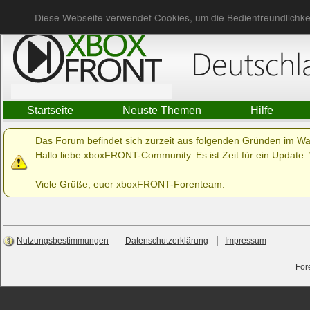
Du bist nicht angemeldet.
Anmelden
Diese Webseite verwendet Cookies, um die Bedienfreundlichke
Startseite
Neuste Themen
Hilfe
Das Forum befindet sich zurzeit aus folgenden Gründen im W
Hallo liebe xboxFRONT-Community. Es ist Zeit für ein Update. 
Viele Grüße, euer xboxFRONT-Forenteam.
Nutzungsbestimmungen
Datenschutzerklärung
Impressum
For