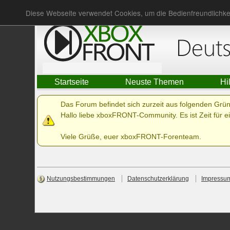
Du bist nicht angemeldet.
Anmelden
Diese Webseite verwendet Cookies, um die Bedienfreundlichke
Startseite
Neuste Themen
Hi
Das Forum befindet sich zurzeit aus folgenden Gr
Hallo liebe xboxFRONT-Community. Es ist Zeit für ei
Viele Grüße, euer xboxFRONT-Forenteam.
Nutzungsbestimmungen
Datenschutzerklärung
Impressu