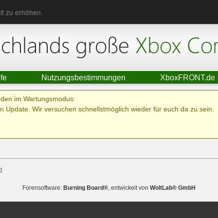
it zu erhöhen.
lfe
Nutzungsbestimmungen
XboxFRONT.de
ünden im Wartungsmodus:
n Update. Wir versuchen schnellstmöglich wieder für euch da zu sein.
m
Forensoftware:
Burning Board®
, entwickelt von
WoltLab® GmbH