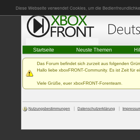
Du bist nicht angemeldet.
Anmelden
Diese Webseite verwendet Cookies, um die Bedienfreundlichke
Startseite
Neuste Themen
Hi
Das Forum befindet sich zurzeit aus folgenden Gr
Hallo liebe xboxFRONT-Community. Es ist Zeit für ei
Viele Grüße, euer xboxFRONT-Forenteam.
Nutzungsbestimmungen
Datenschutzerklärung
Impressu