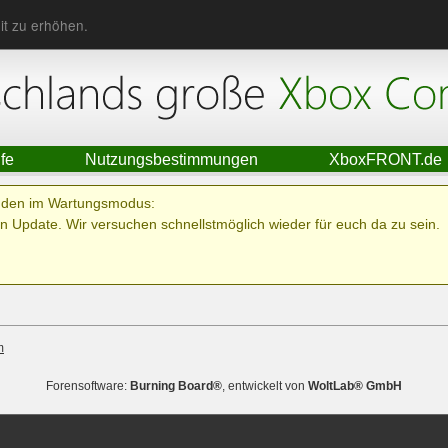
it zu erhöhen.
lfe
Nutzungsbestimmungen
XboxFRONT.de
ünden im Wartungsmodus:
n Update. Wir versuchen schnellstmöglich wieder für euch da zu sein.
m
Forensoftware:
Burning Board®
, entwickelt von
WoltLab® GmbH