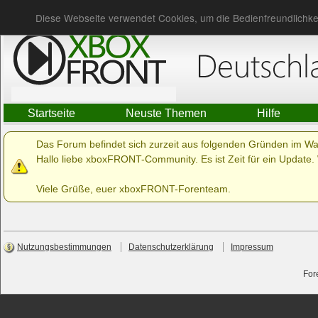
Du bist nicht angemeldet.
Anmelden
Diese Webseite verwendet Cookies, um die Bedienfreundlichke
Startseite
Neuste Themen
Hilfe
Das Forum befindet sich zurzeit aus folgenden Gründen im W
Hallo liebe xboxFRONT-Community. Es ist Zeit für ein Update. 
Viele Grüße, euer xboxFRONT-Forenteam.
Nutzungsbestimmungen
Datenschutzerklärung
Impressum
For